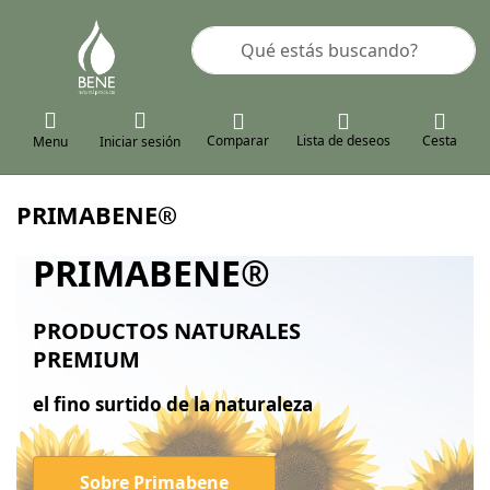
Enter a search term. Results will a
Comparar
Lista de deseos
Cesta
Menu
Iniciar sesión
PRIMABENE®
PRIMABENE®
PRODUCTOS NATURALES
PREMIUM
el fino surtido de la naturaleza
Sobre Primabene