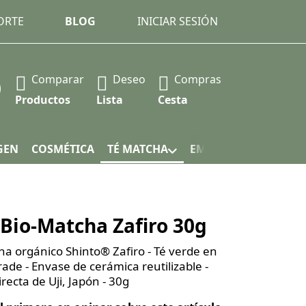
ORTE
BLOG
INICIAR SESIÓN
Comparar
Deseo
Compras
 Press the Enter key to view all the results.
Productos
Lista
Cesta
GEN
COSMÉTICA
TÉ MATCHA
EMBALAJE
Bio-Matcha Zafiro 30g
ha orgánico Shinto® Zafiro - Té verde en
ade - Envase de cerámica reutilizable -
recta de Uji, Japón - 30g