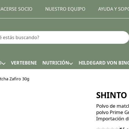
ACERSE SOCIO
NUESTRO EQUIPO
AYUDA Y SOP
earch term. Results will appear automatically as you type.
®
VERTEBENE
NUTRICIÓN
HILDEGARD VON BIN
cha Zafiro 30g
SHINTO 
Polvo de matc
polvo Prime Gr
Importación di