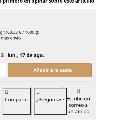
el primero en opinar sobre este artículo
g (763,33 € / 1000 g)
), más
envío
13
-
lun., 17 de ago.
SHINTO Bio-Matcha Zafiro 30g at 22,90 €, quantity 1.
Añadir a la cesta
Escribe un
Comparar
¿Preguntas?
correo a
un amigo