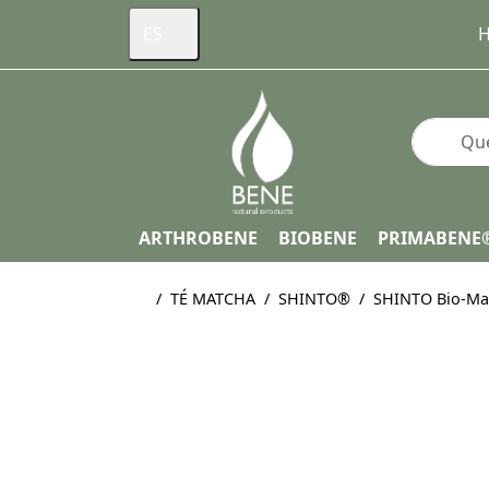
ES
H
Enter a s
ARTHROBENE
BIOBENE
PRIMABENE
Página de inicio
TÉ MATCHA
SHINTO®
SHINTO Bio-Mat