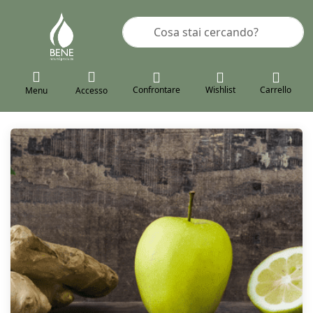
Inserire un termine di ricerca. I pr
Confrontare
Wishlist
Carrello
Menu
Accesso